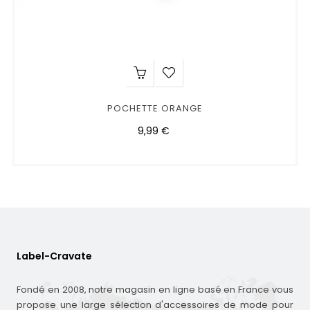
POCHETTE ORANGE
Prix
9,99 €
Label-Cravate
Fondé en 2008, notre magasin en ligne basé en France vous
propose une large sélection d'accessoires de mode pour