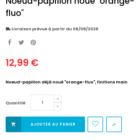
Noeud-papillon noué "orange-
fluo"
Livraison prévue à partir du 06/08/2026
local_shipping
12,99 €
Noeud-papillon déjà noué "orange-fluo", finitions main
Quantité
AJOUTER AU PANIER

