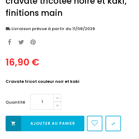
cravate tricotée noire et kaki,
finitions main
Livraison prévue à partir du 11/08/2026
local_shipping
16,90 €
Cravate tricot couleur noir et kaki
Quantité
AJOUTER AU PANIER

