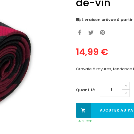
de-vin
Livraison prévue à partir
local_shipping
14,99 €
Cravate
à rayures, tendance li
Quantité
AJOUTER AU PA

EN STOCK