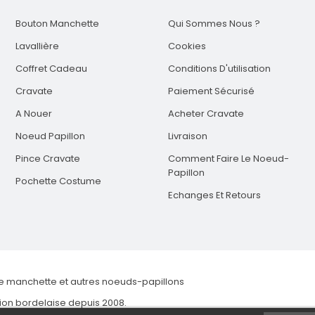
Bouton Manchette
Qui Sommes Nous ?
Lavallière
Cookies
Coffret Cadeau
Conditions D'utilisation
Cravate
Paiement Sécurisé
A Nouer
Acheter Cravate
Noeud Papillon
Livraison
Pince Cravate
Comment Faire Le Noeud-
Papillon
Pochette Costume
Echanges Et Retours
e manchette et autres noeuds-papillons
ion bordelaise depuis 2008.