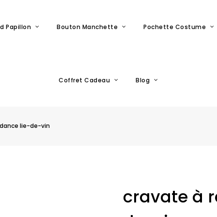
d Papillon
Bouton Manchette
Pochette Costume
Coffret Cadeau
Blog
ndance lie-de-vin
cravate à r